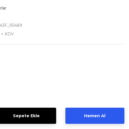
rlar
43F_93489
L + KDV
Sepete Ekle
Hemen Al