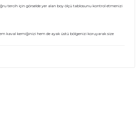
ğru tercih için görselde yer alan boy ölçü tablosunu kontrol etmenizi
a hem kaval kemiğinizi hem de ayak üstü bölgenizi koruyarak size
a iletebilirsiniz.