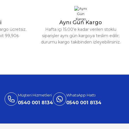
i
Aynı Gün Kargo
argo ücretsiz.
Hafta içi 15.00’e kadar verilen stoklu
abit 99,90₺
siparişler aynı gün kargoya teslim edilir;
durumu kargo takibinden izleyebilirsiniz.
Müşteri Hizmetleri
WhatsApp Hattı
0540 001 8134
0540 001 8134