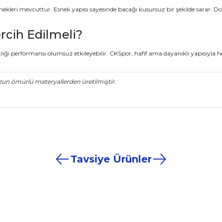
kleri mevcuttur. Esnek yapısı sayesinde bacağı kusursuz bir şekilde sarar. Do
cih Edilmeli?
tliği performansı olumsuz etkileyebilir. CKSpor, hafif ama dayanıklı yapısıyl
zun ömürlü materyallerden üretilmiştir.
nularda yetersiz gördüğünüz noktaları öneri formunu kullanarak tarafımız
Ürün hakkında henüz soru sorulmamış.
Bu ürüne ilk yorumu siz yapın!
Sitemize ilk yorumu siz yapın!
Tavsiye Ürünler
Deneyimini Paylaş
Yorum Yaz
Soru Sor
%10
CKSPOR
Tek Cırtlı Tekmelik