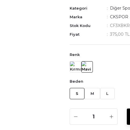
Diğer Spo
Kategori
CKSPOR
Marka
CF3XBKR
Stok Kodu
375,00 T
Fiyat
Renk
Beden
S
M
L