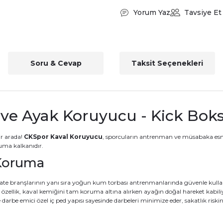
Yorum Yaz
Tavsiye Et
Soru & Cevap
Taksit Seçenekleri
ve Ayak Koruyucu - Kick Boks
r arada!
CKSpor Kaval Koruyucu
, sporcuların antrenman ve müsabaka esnas
ruma kalkanıdır.
 Koruma
e branşlarının yanı sıra yoğun kum torbası antrenmanlarında güvenle kullanı
ellik, kaval kemiğini tam koruma altına alırken ayağın doğal hareket kabiliye
darbe emici özel iç ped yapısı sayesinde darbeleri minimize eder, sakatlık riskini