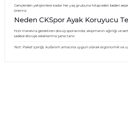
Gençlerden yetişkinlere kadar her yaş grubuna hitap eden beden seçene
öneririz.
Neden CKSpor Ayak Koruyucu Ter
Hızlı manevra gerektiren dövüş sporlarında, ekipmanın ağırlığı ve ser
sadece dövüşe odaklanma şansı tanır.
Not: Paket içeriği, kullanım amacına uygun olarak ergonomik ve u
Bu ürünün fiyat bilgisi, resim, ürün açıklamalarında ve diğer ko
Görüş ve önerileriniz için teşekkür ederiz.
Ürün resmi kalitesiz, bozuk veya görüntülenemiyor.
Ürün açıklamasında eksik bilgiler bulunuyor.
Ürün bilgilerinde hatalar bulunuyor.
%10
%10
CKSPOR
CKSPOR
Ürün fiyatı diğer sitelerden daha pahalı.
Çift Cırtlı Tekmelik
Schmilton Tekmelik
Bu ürüne benzer farklı alternatifler olmalı.