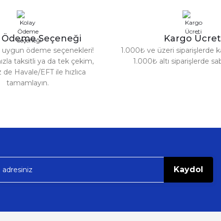
134,99 TL
149,99 TL
y Ödeme Seçeneği
Kargo Ücret
za uygun ödeme seçenekleri!
1.000₺ ve üzeri siparişlerde k
ızla taksitli ya da tek çekim,
1.000₺ altı siparişlerde s
Gönder
z de Havale/EFT ile hızlıca
tamamlayın.
Kaydol