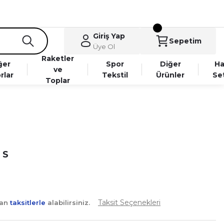
Giriş Yap
Sepetim
Üye Ol
Raketler
ğer
Spor
Diğer
Ha
ve
rlar
Tekstil
Ürünler
Se
Toplar
 S
Taksit Seçenekleri
yan
taksitlerle
alabilirsiniz.