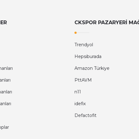
LER
CKSPOR PAZARYERİ MA
Trendyol
Hepsiburada
anları
Amazon Türkiye
nları
PttAVM
anları
n11
anları
idefix
Defactofit
oplar