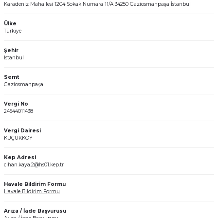
Karadeniz Mahallesi 1204 Sokak Numara 11/A 34250 Gaziosmanpaşa İstanbul
Ülke
Türkiye
Şehir
İstanbul
Semt
Gaziosmanpaşa
Vergi No
24544011438
Vergi Dairesi
KÜÇÜKKÖY
Kep Adresi
cihan.kaya.2@hs01.kep.tr
Havale Bildirim Formu
Havale Bildirim Formu
Arıza / İade Başvurusu