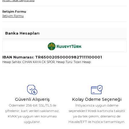
Arıza / İade Başvurusu
İletişim Formu
İletişim Formu
Banka Hesapları
IBAN Numarası: TR650020500009827111100001
Hesap Sahibi: CİHAN KAYA CK SPOR, Hesap Türü: Ticari Hesap
Güvenli Alışveriş
Kolay Ödeme Seçeneği
Ödemeler 256-bit SSL/TLS ile
İhtiyacınıza uygun ödeme
şifrelenir; kart verileri saklanmaz.
seçenekleri! Kredi kartınızla taksitli
KVKK’ya uygun veri koruması
ya da tek çekim, dilerseniz de
uygulanır.
Havale/EFT ile hızlıca tamamlayın.