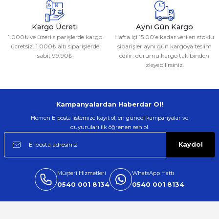
Kargo Ücreti
Aynı Gün Kargo
1.000₺ ve üzeri siparişlerde kargo
Hafta içi 15.00’e kadar verilen stoklu
ücretsiz. 1.000₺ altı siparişlerde
siparişler aynı gün kargoya teslim
sabit 99,90₺
edilir; durumu kargo takibinden
izleyebilirsiniz.
Kampanyalardan Haberdar Ol!
Hemen E-posta listemize kayıt ol, en güncel kampanyalar ve
duyuruları ilk öğrenen sen ol.
Kaydol
Müşteri Hizmetleri
WhatsApp Hattı
0540 001 8134
0540 001 8134