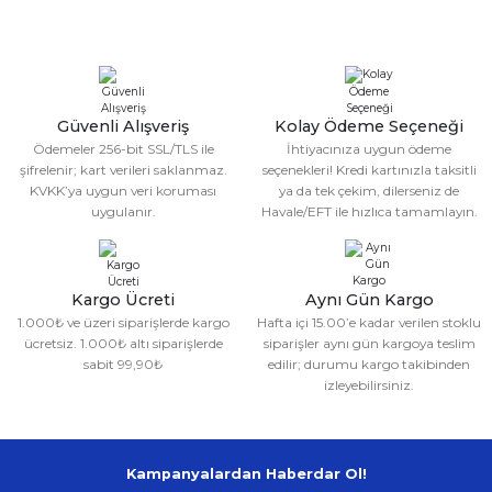
Ürün resmi kalitesiz, bozuk veya görüntülenemiyor.
Ürün açıklamasında eksik bilgiler bulunuyor.
%10
CKSPOR
%10
CKSPOR
Deneyimini Paylaş
Ürün bilgilerinde hatalar bulunuyor.
Schmilton Tekmelik
Tek Cırtlı Tekmelik
Ürün fiyatı diğer sitelerden daha pahalı.
Güvenli Alışveriş
Kolay Ödeme Seçeneği
Bu ürüne benzer farklı alternatifler olmalı.
150,00 TL
149,99 TL
Ödemeler 256-bit SSL/TLS ile
İhtiyacınıza uygun ödeme
135,00 TL
134,99 TL
şifrelenir; kart verileri saklanmaz.
seçenekleri! Kredi kartınızla taksitli
KVKK’ya uygun veri koruması
ya da tek çekim, dilerseniz de
uygulanır.
Havale/EFT ile hızlıca tamamlayın.
Gönder
Kargo Ücreti
Aynı Gün Kargo
1.000₺ ve üzeri siparişlerde kargo
Hafta içi 15.00’e kadar verilen stoklu
ücretsiz. 1.000₺ altı siparişlerde
siparişler aynı gün kargoya teslim
sabit 99,90₺
edilir; durumu kargo takibinden
izleyebilirsiniz.
Kampanyalardan Haberdar Ol!