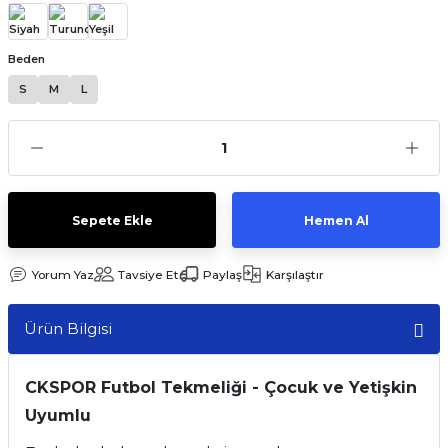
Beden
S
M
L
Sepete Ekle
Hemen Al
Yorum Yaz
Tavsiye Et
Paylaş
Karşılaştır
Ürün Bilgisi
CKSPOR Futbol Tekmeliği - Çocuk ve Yetişkin
Uyumlu