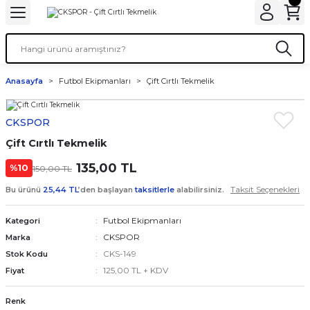
Anasayfa
Futbol Ekipmanları
Çift Cırtlı Tekmelik
CKSPOR
Çift Cırtlı Tekmelik
135,00 TL
%10
150,00 TL
Taksit Seçenekleri
Bu ürünü
25,44 TL
’den başlayan
taksitlerle
alabilirsiniz.
Futbol Ekipmanları
Kategori
CKSPOR
Marka
CKS-149
Stok Kodu
125,00 TL + KDV
Fiyat
Renk