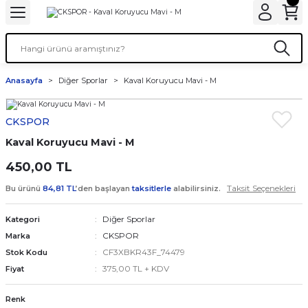
Anasayfa
Diğer Sporlar
Kaval Koruyucu Mavi - M
CKSPOR
Kaval Koruyucu Mavi - M
450,00 TL
Taksit Seçenekleri
Bu ürünü
84,81 TL
’den başlayan
taksitlerle
alabilirsiniz.
Diğer Sporlar
Kategori
CKSPOR
Marka
CF3XBKR43F_74479
Stok Kodu
375,00 TL + KDV
Fiyat
Renk