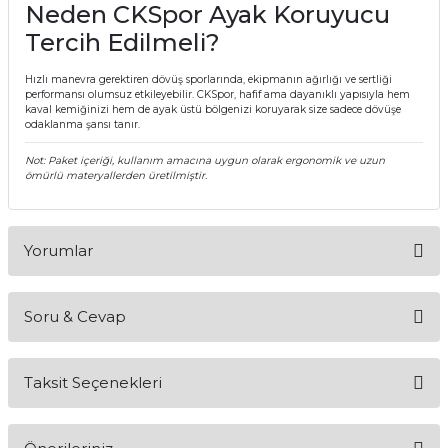
Neden CKSpor Ayak Koruyucu
Tercih Edilmeli?
Hızlı manevra gerektiren dövüş sporlarında, ekipmanın ağırlığı ve sertliği
performansı olumsuz etkileyebilir. CKSpor, hafif ama dayanıklı yapısıyla hem
kaval kemiğinizi hem de ayak üstü bölgenizi koruyarak size sadece dövüşe
odaklanma şansı tanır.
Not: Paket içeriği, kullanım amacına uygun olarak ergonomik ve uzun
ömürlü materyallerden üretilmiştir.
Yorumlar
Soru & Cevap
Bu ürüne ilk yorumu siz yapın!
Taksit Seçenekleri
Yorum Yaz
Ürün hakkında henüz soru sorulmamış.