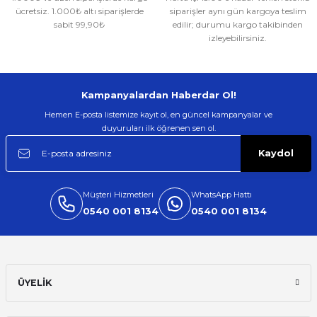
134,99 TL
ücretsiz. 1.000₺ altı siparişlerde
siparişler aynı gün kargoya teslim
sabit 99,90₺
edilir; durumu kargo takibinden
izleyebilirsiniz.
Kampanyalardan Haberdar Ol!
Hemen E-posta listemize kayıt ol, en güncel kampanyalar ve
duyuruları ilk öğrenen sen ol.
Kaydol
Müşteri Hizmetleri
WhatsApp Hattı
0540 001 8134
0540 001 8134
ÜYELİK