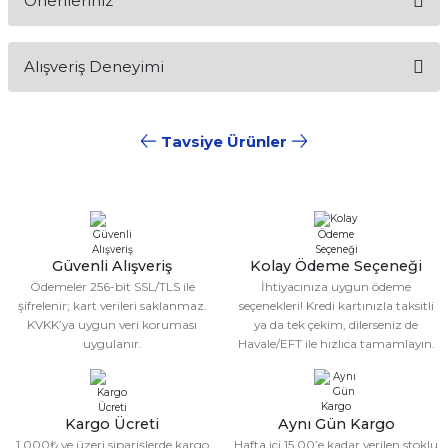
Önerileriniz
Soru Sor
Bu ürünün fiyat bilgisi, resim, ürün açıklamalarında ve diğer
Alışveriş Deneyimi
konularda yetersiz gördüğünüz noktaları öneri formunu
kullanarak tarafımıza iletebilirsiniz.
Görüş ve önerileriniz için teşekkür ederiz.
Tavsiye Ürünler
Sitemize ilk yorumu siz yapın!
Ürün resmi kalitesiz, bozuk veya görüntülenemiyor.
Ürün açıklamasında eksik bilgiler bulunuyor.
%10
CKSPOR
%10
CKSPOR
Deneyimini Paylaş
Ürün bilgilerinde hatalar bulunuyor.
Çift Cırtlı Tekmelik
Schmilton Tekmelik
Ürün fiyatı diğer sitelerden daha pahalı.
Güvenli Alışveriş
Kolay Ödeme Seçeneği
Bu ürüne benzer farklı alternatifler olmalı.
150,00 TL
150,00 TL
Ödemeler 256-bit SSL/TLS ile
İhtiyacınıza uygun ödeme
135,00 TL
135,00 TL
şifrelenir; kart verileri saklanmaz.
seçenekleri! Kredi kartınızla taksitli
KVKK’ya uygun veri koruması
ya da tek çekim, dilerseniz de
uygulanır.
Havale/EFT ile hızlıca tamamlayın.
%10
CKSPOR
Tek Cırtlı Tekmelik
Gönder
Kargo Ücreti
Aynı Gün Kargo
149,99 TL
1.000₺ ve üzeri siparişlerde kargo
Hafta içi 15.00’e kadar verilen stoklu