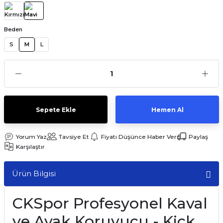
Beden
S
M
L
Sepete Ekle
Hemen Al
Yorum Yaz
Tavsiye Et
Fiyatı Düşünce Haber Ver
Paylaş
Karşılaştır
Ürün Bilgisi
CKSpor Profesyonel Kaval
ve Ayak Koruyucu - Kick