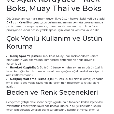
Boks, Muay Thai ve Boks
Dövüş sporlarında maksimum güvenlik ve üstün hareket kabiliyeti bir arada!
CKSpor Kaval Koruyucu
, sporcuların antrenman ve müsabaka esnasında
performansını zirveye taşımak için özel olarak tasarlanmıştır. Amatörden
profesyonele kadar her seviyedeki sporcu için ideal bir koruma kalkanıdır.
Çok Yönlü Kullanım ve Üstün
Koruma
Geniş Spor Yelpazesi:
Kick Boks, Muay Thai, Taekwondo ve Karate
branşlarının yanı sıra yoğun kum torbası antrenmanlarında güvenle
kullanılabilir.
Hareket Özgürlüğü:
Bu ürünü benzerlerinden ayıran en büyük özellik,
kaval kemiğini tam koruma altına alırken ayağın doğal hareket kabiliyetini
asla kısıtlamamasıdır.
Gelişmiş Malzeme Teknolojisi:
Yüksek kaliteli elastik kumaş ve darbe
emici özel iç ped yapısı sayesinde darbeleri minimize eder, sakatlık riskini
azaltır.
Beden ve Renk Seçenekleri
Gençlerden yetişkinlere kadar her yaş grubuna hitap eden beden seçenekleri
mevcuttur. Esnek yapısı sayesinde bacağı kusursuz bir şekilde sarar. Doğru
tercih için görselde yer alan boy ölçü tablosunu kontrol etmenizi öneririz.