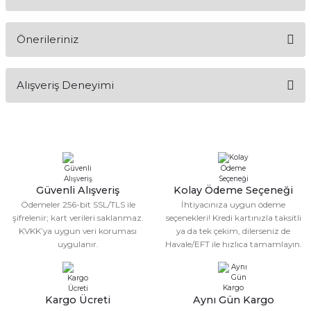
Yorum Yaz
Ürün hakkında henüz soru sorulmamış.
Önerileriniz
Soru Sor
Bu ürünün fiyat bilgisi, resim, ürün açıklamalarında ve diğer
Alışveriş Deneyimi
konularda yetersiz gördüğünüz noktaları öneri formunu
kullanarak tarafımıza iletebilirsiniz.
Görüş ve önerileriniz için teşekkür ederiz.
Sitemize ilk yorumu siz yapın!
Ürün resmi kalitesiz, bozuk veya görüntülenemiyor.
Ürün açıklamasında eksik bilgiler bulunuyor.
Deneyimini Paylaş
Ürün bilgilerinde hatalar bulunuyor.
Güvenli Alışveriş
Kolay Ödeme Seçeneği
Ödemeler 256-bit SSL/TLS ile
İhtiyacınıza uygun ödeme
Ürün fiyatı diğer sitelerden daha pahalı.
şifrelenir; kart verileri saklanmaz.
seçenekleri! Kredi kartınızla taksitli
Bu ürüne benzer farklı alternatifler olmalı.
KVKK’ya uygun veri koruması
ya da tek çekim, dilerseniz de
uygulanır.
Havale/EFT ile hızlıca tamamlayın.
Kargo Ücreti
Aynı Gün Kargo