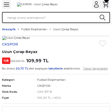
Anasayfa
Futbol Ekipmanları
Uzun Çorap Beyaz
CKSPOR
Uzun Çorap Beyaz
109,99 TL
%8
120,00 TL
Taksit Seçenekleri
Bu ürünü
20,73 TL
’den başlayan
taksitlerle
alabilirsiniz.
Futbol Ekipmanları
Kategori
CKSPOR
Marka
CKS-157-B
Stok Kodu
109,09 TL + KDV
Fiyat