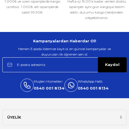
1.000₺ ve üzeri siparişlerde kargo
Hafta içi 15.00’e kadar verilen stoklu
Gönder
ücretsiz. 1.000₺ altı siparişlerde
siparişler aynı gün kargoya teslim
sabit 99,90₺
edilir; durumu kargo takibinden
izleyebilirsiniz.
Kampanyalardan Haberdar Ol!
Hemen E-posta listemize kayıt ol, en güncel kampanyalar ve
duyuruları ilk öğrenen sen ol.
Kaydol
Müşteri Hizmetleri
WhatsApp Hattı
0540 001 8134
0540 001 8134
ÜYELİK