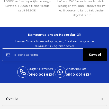
1.000₺ ve üzeri siparişlerde kargo
Hafta içi 15.00’e kadar verilen stoklu
Gönder
ücretsiz. 1.000₺ altı siparişlerde
siparişler aynı gün kargoya teslim
sabit 99,90₺
edilir; durumu kargo takibinden
izleyebilirsiniz.
Kampanyalardan Haberdar Ol!
Hemen E-posta listemize kayıt ol, en güncel kampanyalar ve
duyuruları ilk öğrenen sen ol.
Kaydol
Müşteri Hizmetleri
WhatsApp Hattı
0540 001 8134
0540 001 8134
ÜYELİK