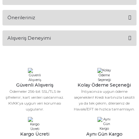
Yorum Yaz
Ürün hakkında henüz soru sorulmamış.
Önerileriniz
Soru Sor
Bu ürünün fiyat bilgisi, resim, ürün açıklamalarında ve diğer
Alışveriş Deneyimi
konularda yetersiz gördüğünüz noktaları öneri formunu
kullanarak tarafımıza iletebilirsiniz.
Görüş ve önerileriniz için teşekkür ederiz.
Sitemize ilk yorumu siz yapın!
Ürün resmi kalitesiz, bozuk veya görüntülenemiyor.
Ürün açıklamasında eksik bilgiler bulunuyor.
Deneyimini Paylaş
Ürün bilgilerinde hatalar bulunuyor.
Güvenli Alışveriş
Kolay Ödeme Seçeneği
Ödemeler 256-bit SSL/TLS ile
İhtiyacınıza uygun ödeme
Ürün fiyatı diğer sitelerden daha pahalı.
şifrelenir; kart verileri saklanmaz.
seçenekleri! Kredi kartınızla taksitli
Bu ürüne benzer farklı alternatifler olmalı.
KVKK’ya uygun veri koruması
ya da tek çekim, dilerseniz de
uygulanır.
Havale/EFT ile hızlıca tamamlayın.
Kargo Ücreti
Aynı Gün Kargo