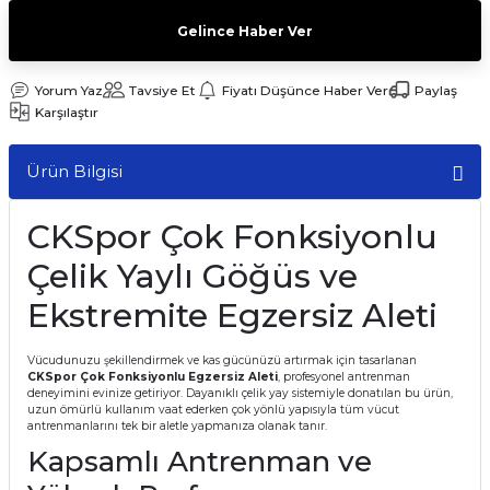
Gelince Haber Ver
Yorum Yaz
Tavsiye Et
Fiyatı Düşünce Haber Ver
Paylaş
Karşılaştır
Ürün Bilgisi
CKSpor Çok Fonksiyonlu
Çelik Yaylı Göğüs ve
Ekstremite Egzersiz Aleti
Vücudunuzu şekillendirmek ve kas gücünüzü artırmak için tasarlanan
CKSpor Çok Fonksiyonlu Egzersiz Aleti
, profesyonel antrenman
deneyimini evinize getiriyor. Dayanıklı çelik yay sistemiyle donatılan bu ürün,
uzun ömürlü kullanım vaat ederken çok yönlü yapısıyla tüm vücut
antrenmanlarını tek bir aletle yapmanıza olanak tanır.
Kapsamlı Antrenman ve