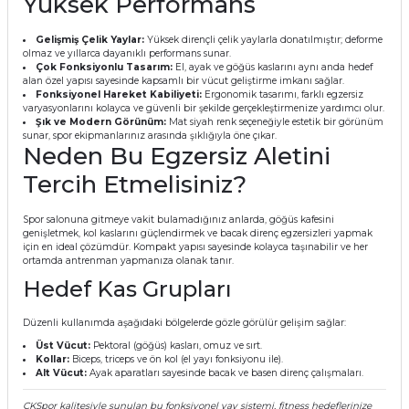
Yüksek Performans
Gelişmiş Çelik Yaylar:
Yüksek dirençli çelik yaylarla donatılmıştır; deforme
olmaz ve yıllarca dayanıklı performans sunar.
Çok Fonksiyonlu Tasarım:
El, ayak ve göğüs kaslarını aynı anda hedef
alan özel yapısı sayesinde kapsamlı bir vücut geliştirme imkanı sağlar.
Fonksiyonel Hareket Kabiliyeti:
Ergonomik tasarımı, farklı egzersiz
varyasyonlarını kolayca ve güvenli bir şekilde gerçekleştirmenize yardımcı olur.
Şık ve Modern Görünüm:
Mat siyah renk seçeneğiyle estetik bir görünüm
sunar, spor ekipmanlarınız arasında şıklığıyla öne çıkar.
Neden Bu Egzersiz Aletini
Tercih Etmelisiniz?
Spor salonuna gitmeye vakit bulamadığınız anlarda, göğüs kafesini
genişletmek, kol kaslarını güçlendirmek ve bacak direnç egzersizleri yapmak
için en ideal çözümdür. Kompakt yapısı sayesinde kolayca taşınabilir ve her
ortamda antrenman yapmanıza olanak tanır.
Hedef Kas Grupları
Düzenli kullanımda aşağıdaki bölgelerde gözle görülür gelişim sağlar:
Üst Vücut:
Pektoral (göğüs) kasları, omuz ve sırt.
Kollar:
Biceps, triceps ve ön kol (el yayı fonksiyonu ile).
Alt Vücut:
Ayak aparatları sayesinde bacak ve basen direnç çalışmaları.
CKSpor kalitesiyle sunulan bu fonksiyonel yay sistemi, fitness hedeflerinize