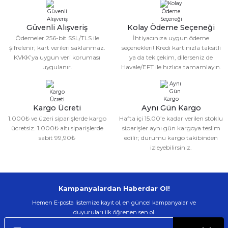
Ürün açıklamasında eksik bilgiler bulunuyor.
Deneyimini Paylaş
Ürün bilgilerinde hatalar bulunuyor.
Güvenli Alışveriş
Kolay Ödeme Seçeneği
Ödemeler 256-bit SSL/TLS ile
İhtiyacınıza uygun ödeme
Ürün fiyatı diğer sitelerden daha pahalı.
şifrelenir; kart verileri saklanmaz.
seçenekleri! Kredi kartınızla taksitli
Bu ürüne benzer farklı alternatifler olmalı.
KVKK’ya uygun veri koruması
ya da tek çekim, dilerseniz de
uygulanır.
Havale/EFT ile hızlıca tamamlayın.
Kargo Ücreti
Aynı Gün Kargo
1.000₺ ve üzeri siparişlerde kargo
Hafta içi 15.00’e kadar verilen stoklu
Gönder
ücretsiz. 1.000₺ altı siparişlerde
siparişler aynı gün kargoya teslim
sabit 99,90₺
edilir; durumu kargo takibinden
izleyebilirsiniz.
Kampanyalardan Haberdar Ol!
Hemen E-posta listemize kayıt ol, en güncel kampanyalar ve
duyuruları ilk öğrenen sen ol.