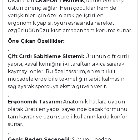
tasarlanan
CKSPOR Tekmelik
, darbelere karşı
üstün direnç sağlar. Hem çocuklar hem de
yetişkinler için özel olarak geliştirilen
ergonomik yapısı, oyun esnasında hareket
özgürlüğünüzü kısıtlamadan tam koruma sunar.
Öne Çıkan Özellikler:
Çift Cırtlı Sabitleme Sistemi:
Ürünün çift cırtlı
yapısı, kaval kemiğini iki taraftan sıkıca sararak
kaymayı önler. Bu özel tasarım, en sert ikili
mücadelelerde bile tekmeliğin sabit kalmasını
sağlayarak sporcuya ekstra güven verir.
Ergonomik Tasarım:
Anatomik hatlara uygun
olarak üretilen yapısı sayesinde bacak formunu
tam kavrar ve uzun süreli kullanımlarda konfor
sunar.
Geniş Beden Seçeneği:
S, M ve L beden