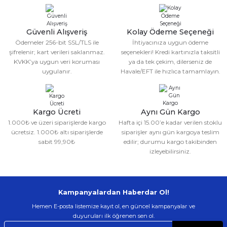
Deneyimini Paylaş
Ürün bilgilerinde hatalar bulunuyor.
Schmilton Tekmelik
Tek Cırtlı Tekmelik
Ürün fiyatı diğer sitelerden daha pahalı.
Güvenli Alışveriş
Kolay Ödeme Seçeneği
Bu ürüne benzer farklı alternatifler olmalı.
150,00 TL
149,99 TL
Ödemeler 256-bit SSL/TLS ile
İhtiyacınıza uygun ödeme
135,00 TL
134,99 TL
şifrelenir; kart verileri saklanmaz.
seçenekleri! Kredi kartınızla taksitli
KVKK’ya uygun veri koruması
ya da tek çekim, dilerseniz de
uygulanır.
Havale/EFT ile hızlıca tamamlayın.
Gönder
Kargo Ücreti
Aynı Gün Kargo
1.000₺ ve üzeri siparişlerde kargo
Hafta içi 15.00’e kadar verilen stoklu
ücretsiz. 1.000₺ altı siparişlerde
siparişler aynı gün kargoya teslim
sabit 99,90₺
edilir; durumu kargo takibinden
izleyebilirsiniz.
Kampanyalardan Haberdar Ol!
Hemen E-posta listemize kayıt ol, en güncel kampanyalar ve
duyuruları ilk öğrenen sen ol.