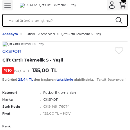
Anasayfa
Futbol Ekipmanları
Çift Cırtlı Tekmelik S - Yeşil
CKSPOR
Çift Cırtlı Tekmelik S - Yeşil
135,00 TL
%10
150,00 TL
Taksit Seçenekleri
Bu ürünü
25,44 TL
’den başlayan
taksitlerle
alabilirsiniz.
Futbol Ekipmanları
Kategori
CKSPOR
Marka
CKS-149_76074
Stok Kodu
125,00 TL + KDV
Fiyat
Renk