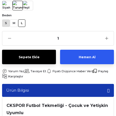
Beden
S
M
L
Sepete Ekle
Hemen Al
Yorum Yaz
Tavsiye Et
Fiyatı Düşünce Haber Ver
Paylaş
Karşılaştır
Ürün Bilgisi
CKSPOR Futbol Tekmeliği - Çocuk ve Yetişkin
Uyumlu