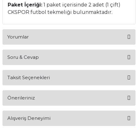
Paket İçeriği:
1 paket içerisinde 2 adet (1 çift)
CKSPOR futbol tekmeliği bulunmaktadır.
Yorumlar
Soru & Cevap
Bu ürüne ilk yorumu siz yapın!
Taksit Seçenekleri
Yorum Yaz
Ürün hakkında henüz soru sorulmamış.
Önerileriniz
Soru Sor
Bu ürünün fiyat bilgisi, resim, ürün açıklamalarında ve diğer
Alışveriş Deneyimi
konularda yetersiz gördüğünüz noktaları öneri formunu
kullanarak tarafımıza iletebilirsiniz.
Görüş ve önerileriniz için teşekkür ederiz.