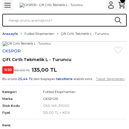
Anasayfa
Futbol Ekipmanları
Çift Cırtlı Tekmelik L - Turuncu
CKSPOR
Çift Cırtlı Tekmelik L - Turuncu
135,00 TL
%10
150,00 TL
Taksit Seçenekleri
Bu ürünü
25,44 TL
’den başlayan
taksitlerle
alabilirsiniz.
Futbol Ekipmanları
Kategori
CKSPOR
Marka
CKS-149_31000
Stok Kodu
125,00 TL + KDV
Fiyat
Renk