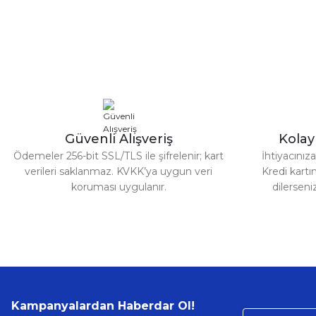
Görüş ve önerileriniz için teşekkür ederiz.
Ürün resmi kalitesiz, bozuk veya görüntülenemiyor.
Ürün açıklamasında eksik bilgiler bulunuyor.
Ürün bilgilerinde hatalar bulunuyor.
Ürün fiyatı diğer sitelerden daha pahalı.
Bu ürüne benzer farklı alternatifler olmalı.
Güvenli Alışveriş
Kola
Ödemeler 256-bit SSL/TLS ile şifrelenir; kart
İhtiyacını
verileri saklanmaz. KVKK’ya uygun veri
Kredi kartın
koruması uygulanır.
dilerseni
Kampanyalardan Haberdar Ol!