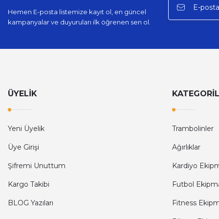
Hemen E-posta listemize kayıt ol, en güncel
kampanyalar ve duyuruları ilk öğrenen sen ol.
ÜYELİK
KATEGORİ
Yeni Üyelik
Trambolinler
Üye Girişi
Ağırlıklar
Şifremi Unuttum
Kardiyo Ekipm
Kargo Takibi
Futbol Ekipma
BLOG Yazıları
Fitness Ekipm