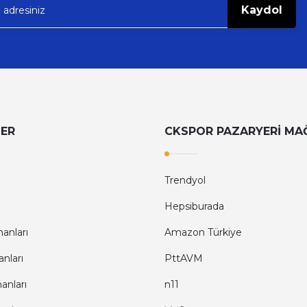
Kaydol
LER
CKSPOR PAZARYERİ MA
Trendyol
Hepsiburada
anları
Amazon Türkiye
nları
PttAVM
anları
n11