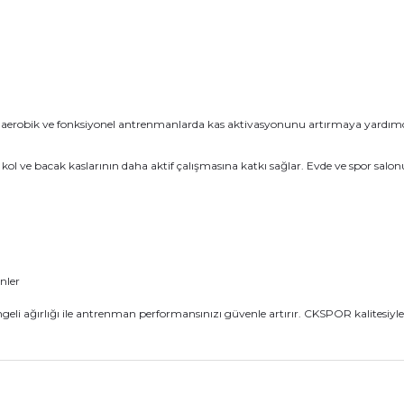
s, aerobik ve fonksiyonel antrenmanlarda kas aktivasyonunu artırmaya yardımcı 
, kol ve bacak kaslarının daha aktif çalışmasına katkı sağlar. Evde ve spor sa
nler
geli ağırlığı ile antrenman performansınızı güvenle artırır. CKSPOR kalitesiyle e
nularda yetersiz gördüğünüz noktaları öneri formunu kullanarak tarafımız