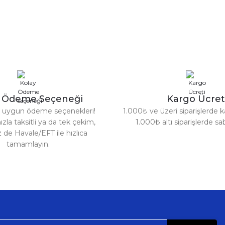
Ürün hakkında henüz soru sorulmamış.
Bu ürüne ilk yorumu siz yapın!
Sitemize ilk yorumu siz yapın!
Deneyimini Paylaş
Yorum Yaz
Soru Sor
y Ödeme Seçeneği
Kargo Ücret
za uygun ödeme seçenekleri!
1.000₺ ve üzeri siparişlerde k
ızla taksitli ya da tek çekim,
1.000₺ altı siparişlerde s
z de Havale/EFT ile hızlıca
tamamlayın.
Gönder