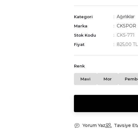
Ağırlıklar
Kategori
CKSPOR
Marka
CKS-771
Stok Kodu
825,00 T
Fiyat
Renk
Mavi
Mor
Pemb
Yorum Yaz
Tavsiye Et