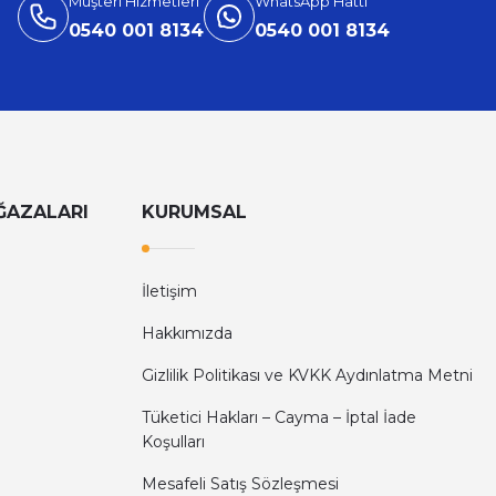
Müşteri Hizmetleri
WhatsApp Hattı
0540 001 8134
0540 001 8134
ĞAZALARI
KURUMSAL
İletişim
Hakkımızda
Gizlilik Politikası ve KVKK Aydınlatma Metni
Tüketici Hakları – Cayma – İptal İade
Koşulları
Mesafeli Satış Sözleşmesi