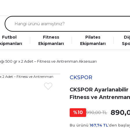
Futbol
Fitness
Pilates
Di
kipmanları
Ekipmanları
Ekipmanları
Spo
ığı 500 gr x 2 Adet – Fitness ve Antrenman Aksesuarı
CKSPOR
CKSPOR Ayarlanabilir B
Fitness ve Antrenman
890,
%10
990,00 TL
Bu ürünü
167,74 TL
’den başl