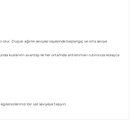
olur. Düşük ağırlık seviyesi sayesinde başlangıç ve orta seviye
lonunda kullanım avantajı ile her ortamda antrenman rutininize kolayca
gzersizlerinizi bir üst seviyeye taşıyın.
a iletebilirsiniz.