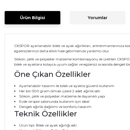
Ürün Bilgisi
Yorumlar
CKSPOR ayarlanabilir bilek ve ayak ağırlıkları, antrenmanlarınıza ko
egzersizlerinizi daha etkili hale getirmenize yardımcı olur.
Silikon, çelik ve polyester malzeme kombinasyonu ile üretilen CKSPOR b
bilek ve ayaklara kolayca uyum sağlar ve egzersiz sırasında dengeli bi
Öne Çıkan Özellikler
Ayarlanabilir tasarım ile bilek ve ayakta güvenli kullanım
Her biri 500 gram olmak üzere 2 adet ağırlık seti
Silikon, çelik ve polyester malzeme ile dayanıklı yapı
Evde ve spor salonunda kullanım için ideal
Dengeli ağırlık dağılımı ve konforlu tasarım
Teknik Özellikler
Ürün tipi: Bilek ve ayak ağırlığı seti