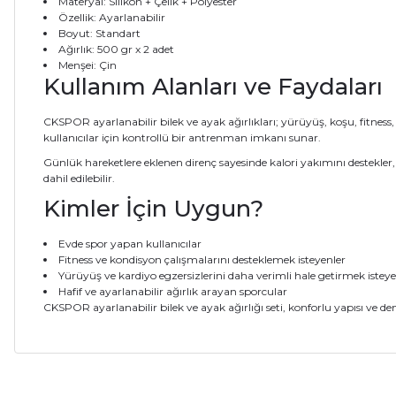
Materyal: Silikon + Çelik + Polyester
Özellik: Ayarlanabilir
Boyut: Standart
Ağırlık: 500 gr x 2 adet
Menşei: Çin
Kullanım Alanları ve Faydaları
CKSPOR ayarlanabilir bilek ve ayak ağırlıkları; yürüyüş, koşu, fitnes
kullanıcılar için kontrollü bir antrenman imkanı sunar.
Günlük hareketlere eklenen direnç sayesinde kalori yakımını destekler
dahil edilebilir.
Kimler İçin Uygun?
Evde spor yapan kullanıcılar
Fitness ve kondisyon çalışmalarını desteklemek isteyenler
Yürüyüş ve kardiyo egzersizlerini daha verimli hale getirmek isteye
Hafif ve ayarlanabilir ağırlık arayan sporcular
CKSPOR ayarlanabilir bilek ve ayak ağırlığı seti, konforlu yapısı ve den
Bu ürünün fiyat bilgisi, resim, ürün açıklamalarında ve diğer ko