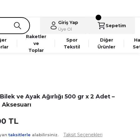
Giriş Yap
Sepetim
Üye Ol
Raketler
ğer
Spor
Diğer
Ha
ve
rlar
Tekstil
Ürünler
Se
Toplar
ilek ve Ayak Ağırlığı 500 gr x 2 Adet –
 Aksesuarı
00 TL
Taksit Seçenekleri
ayan
taksitlerle
alabilirsiniz.