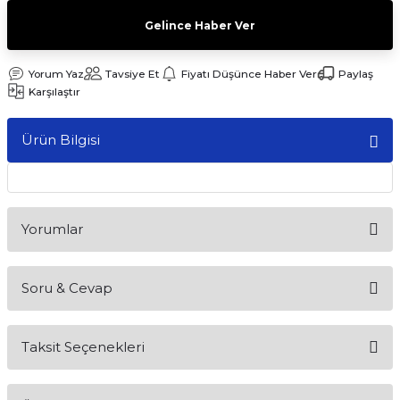
Gelince Haber Ver
Yorum Yaz
Tavsiye Et
Fiyatı Düşünce Haber Ver
Paylaş
Karşılaştır
Ürün Bilgisi
Yorumlar
Soru & Cevap
Bu ürüne ilk yorumu siz yapın!
Taksit Seçenekleri
Yorum Yaz
Ürün hakkında henüz soru sorulmamış.