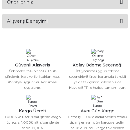
Önerileriniz
Soru Sor
Bu ürünün fiyat bilgisi, resim, ürün açıklamalarında ve diğer
Alışveriş Deneyimi
konularda yetersiz gördüğünüz noktaları öneri formunu
kullanarak tarafımıza iletebilirsiniz.
Görüş ve önerileriniz için teşekkür ederiz.
Sitemize ilk yorumu siz yapın!
Ürün resmi kalitesiz, bozuk veya görüntülenemiyor.
Ürün açıklamasında eksik bilgiler bulunuyor.
Deneyimini Paylaş
Ürün bilgilerinde hatalar bulunuyor.
Güvenli Alışveriş
Kolay Ödeme Seçeneği
Ödemeler 256-bit SSL/TLS ile
İhtiyacınıza uygun ödeme
Ürün fiyatı diğer sitelerden daha pahalı.
şifrelenir; kart verileri saklanmaz.
seçenekleri! Kredi kartınızla taksitli
Bu ürüne benzer farklı alternatifler olmalı.
KVKK’ya uygun veri koruması
ya da tek çekim, dilerseniz de
uygulanır.
Havale/EFT ile hızlıca tamamlayın.
Kargo Ücreti
Aynı Gün Kargo
1.000₺ ve üzeri siparişlerde kargo
Hafta içi 15.00’e kadar verilen stoklu
Gönder
ücretsiz. 1.000₺ altı siparişlerde
siparişler aynı gün kargoya teslim
sabit 99,90₺
edilir; durumu kargo takibinden