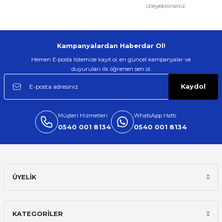
izleyebilirsiniz.
Kampanyalardan Haberdar Ol!
Hemen E-posta listemize kayıt ol, en güncel kampanyalar ve
duyuruları ilk öğrenen sen ol.
Kaydol
Müşteri Hizmetleri
WhatsApp Hattı
0540 001 8134
0540 001 8134
ÜYELİK
KATEGORİLER