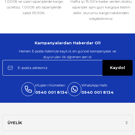
1.000₺ ve üzeri siparişlerde kargo
Hafta içi 15.00’e kadar verilen stoklu
Gönder
ücretsiz. 1.000₺ altı siparişlerde
siparişler aynı gün kargoya teslim
sabit 99,90₺
edilir; durumu kargo takibinden
izleyebilirsiniz.
Kampanyalardan Haberdar Ol!
Hemen E-posta listemize kayıt ol, en güncel kampanyalar ve
duyuruları ilk öğrenen sen ol.
Kaydol
Müşteri Hizmetleri
WhatsApp Hattı
0540 001 8134
0540 001 8134
ÜYELİK