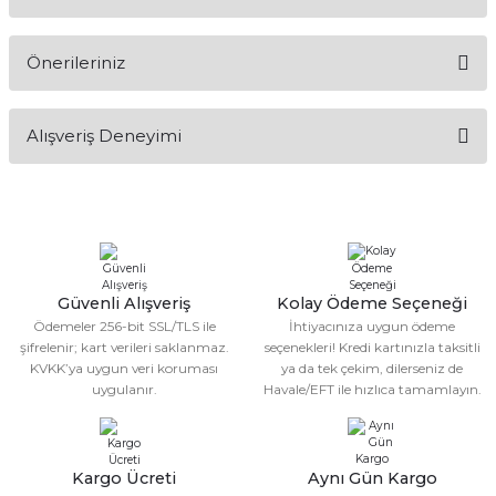
Yorum Yaz
Ürün hakkında henüz soru sorulmamış.
Önerileriniz
Soru Sor
Bu ürünün fiyat bilgisi, resim, ürün açıklamalarında ve diğer
Alışveriş Deneyimi
konularda yetersiz gördüğünüz noktaları öneri formunu
kullanarak tarafımıza iletebilirsiniz.
Görüş ve önerileriniz için teşekkür ederiz.
Sitemize ilk yorumu siz yapın!
Ürün resmi kalitesiz, bozuk veya görüntülenemiyor.
Ürün açıklamasında eksik bilgiler bulunuyor.
Deneyimini Paylaş
Ürün bilgilerinde hatalar bulunuyor.
Güvenli Alışveriş
Kolay Ödeme Seçeneği
Ödemeler 256-bit SSL/TLS ile
İhtiyacınıza uygun ödeme
Ürün fiyatı diğer sitelerden daha pahalı.
şifrelenir; kart verileri saklanmaz.
seçenekleri! Kredi kartınızla taksitli
Bu ürüne benzer farklı alternatifler olmalı.
KVKK’ya uygun veri koruması
ya da tek çekim, dilerseniz de
uygulanır.
Havale/EFT ile hızlıca tamamlayın.
Kargo Ücreti
Aynı Gün Kargo