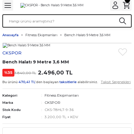
Anasayfa
Fitness Ekipmanları
Bench Halatı 9 Metre 3,6 MM
CKSPOR
Bench Halatı 9 Metre 3,6 MM
2.496,00 TL
%35
3.840,00 TL
Taksit Seçenekleri
Bu ürünü
470,41 TL
’den başlayan
taksitlerle
alabilirsiniz.
Fitness Ekipmanları
Kategori
CKSPOR
Marka
CKS-78HLT-9-36
Stok Kodu
3.200,00 TL + KDV
Fiyat