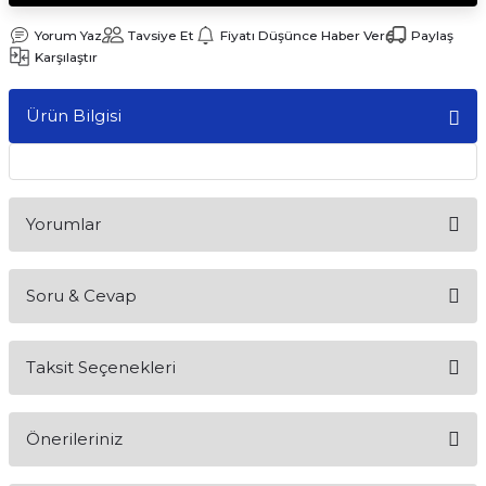
Yorum Yaz
Tavsiye Et
Fiyatı Düşünce Haber Ver
Paylaş
Karşılaştır
Ürün Bilgisi
Yorumlar
Soru & Cevap
Bu ürüne ilk yorumu siz yapın!
Taksit Seçenekleri
Yorum Yaz
Ürün hakkında henüz soru sorulmamış.
Önerileriniz
Soru Sor