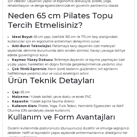
için idealdir. Dayanıklı yapısı ve ergonomik dokusuyla; pilates, yoga,
rehabilitasyon ve denge egzersizlerinizde en güvenilir partneriniz olacak.
Neden 65 cm Pilates Topu
Tercih Etmelisiniz?
İdeal Boyut:
65 cm çapı, özellikle 160 cm ile 175 cm boy aralığındaki
kullanıcılar için en ergonomik antrenman deneyimini sunar.
Anti-Burst Teknolojisi:
Patlamaya karşı dayanıklı özel materyali
sayesinde, delinme durumunda dahi aniden sönmez; havayı yavaşça tahliye
ederek güvenliğinizi korur.
Kaymaz Yüzey Dokusu:
Terlemeye dayanıklı ve kayma yapmayan özel
yüzey yapısı, hareketleri en doğru formda gerçekleştirmenize yardımcı olur.
Çok Yönlü Egzersiz:
Karın (core) kaslarını güçlendirir, sırt ağrılarını
hafifletmeye yardımcı olur ve vücut esnekliğini artırır.
Ürün Teknik Detayları
Çap:
65 cm
Malzeme:
Yüksek kaliteli, çevre dostu ve esnek PVC
Kapasite:
Yüksek ağırlık taşıma direnci
Kullanım Alanı:
Pilates, Yoga, Fizik Tedavi, Hamilelik Egzersizleri ve Aktif
Oturma (Ofis sandalyesi olarak kullanım).
Kullanım ve Form Avantajları
Düzenli kullanımda postürünüzü (duruşunuzu) düzeltir ve omurga sağlığınızı
destekler. Hafif ve taşınabilir yapısı sayesinde antrenmanlarınızı dilediğiniz her