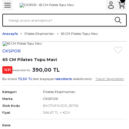
Anasayfa
Pilates Ekipmanları
65 CM Pilates Topu Mavi
CKSPOR
65 CM Pilates Topu Mavi
390,00 TL
%11
440,00 TL
Taksit Seçenekleri
Bu ürünü
73,50 TL
’den başlayan
taksitlerle
alabilirsiniz.
Pilates Ekipmanları
Kategori
CKSPOR
Marka
BXJTMFWJD3_59756
Stok Kodu
366,67 TL + KDV
Fiyat
Renk