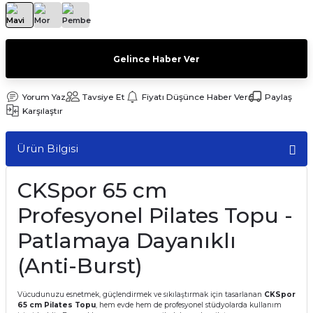
Gelince Haber Ver
Yorum Yaz
Tavsiye Et
Fiyatı Düşünce Haber Ver
Paylaş
Karşılaştır
Ürün Bilgisi
CKSpor 65 cm
Profesyonel Pilates Topu -
Patlamaya Dayanıklı
(Anti-Burst)
Vücudunuzu esnetmek, güçlendirmek ve sıkılaştırmak için tasarlanan
CKSpor
65 cm Pilates Topu
, hem evde hem de profesyonel stüdyolarda kullanım