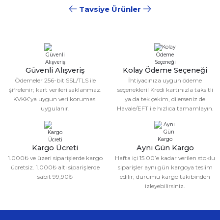
Tavsiye Ürünler
Sitemize ilk yorumu siz yapın!
Ürün resmi kalitesiz, bozuk veya görüntülenemiyor.
Ürün açıklamasında eksik bilgiler bulunuyor.
YENİ
CKSPOR
Deneyimini Paylaş
Ürün bilgilerinde hatalar bulunuyor.
55 CM Pilates Topu
%25
Ürün fiyatı diğer sitelerden daha pahalı.
Güvenli Alışveriş
Kolay Ödeme Seçeneği
Bu ürüne benzer farklı alternatifler olmalı.
399,99 TL
Ödemeler 256-bit SSL/TLS ile
İhtiyacınıza uygun ödeme
299,99 TL
şifrelenir; kart verileri saklanmaz.
seçenekleri! Kredi kartınızla taksitli
KVKK’ya uygun veri koruması
ya da tek çekim, dilerseniz de
uygulanır.
Havale/EFT ile hızlıca tamamlayın.
Gönder
Kargo Ücreti
Aynı Gün Kargo
1.000₺ ve üzeri siparişlerde kargo
Hafta içi 15.00’e kadar verilen stoklu
ücretsiz. 1.000₺ altı siparişlerde
siparişler aynı gün kargoya teslim
sabit 99,90₺
edilir; durumu kargo takibinden
izleyebilirsiniz.