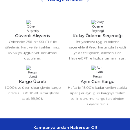
Sitemize ilk yorumu siz yapın!
Ürün resmi kalitesiz, bozuk veya görüntülenemiyor.
Ürün açıklamasında eksik bilgiler bulunuyor.
YENİ
CKSPOR
Deneyimini Paylaş
Ürün bilgilerinde hatalar bulunuyor.
55 CM Pilates Topu
%25
Ürün fiyatı diğer sitelerden daha pahalı.
Güvenli Alışveriş
Kolay Ödeme Seçeneği
Bu ürüne benzer farklı alternatifler olmalı.
399,99 TL
Ödemeler 256-bit SSL/TLS ile
İhtiyacınıza uygun ödeme
299,99 TL
şifrelenir; kart verileri saklanmaz.
seçenekleri! Kredi kartınızla taksitli
KVKK’ya uygun veri koruması
ya da tek çekim, dilerseniz de
uygulanır.
Havale/EFT ile hızlıca tamamlayın.
Gönder
Kargo Ücreti
Aynı Gün Kargo
1.000₺ ve üzeri siparişlerde kargo
Hafta içi 15.00’e kadar verilen stoklu
ücretsiz. 1.000₺ altı siparişlerde
siparişler aynı gün kargoya teslim
sabit 99,90₺
edilir; durumu kargo takibinden
izleyebilirsiniz.
Kampanyalardan Haberdar Ol!