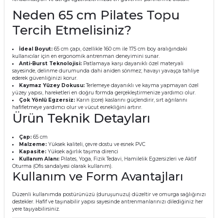
Neden 65 cm Pilates Topu
Tercih Etmelisiniz?
İdeal Boyut:
65 cm çapı, özellikle 160 cm ile 175 cm boy aralığındaki
kullanıcılar için en ergonomik antrenman deneyimini sunar.
Anti-Burst Teknolojisi:
Patlamaya karşı dayanıklı özel materyali
sayesinde, delinme durumunda dahi aniden sönmez; havayı yavaşça tahliye
ederek güvenliğinizi korur.
Kaymaz Yüzey Dokusu:
Terlemeye dayanıklı ve kayma yapmayan özel
yüzey yapısı, hareketleri en doğru formda gerçekleştirmenize yardımcı olur.
Çok Yönlü Egzersiz:
Karın (core) kaslarını güçlendirir, sırt ağrılarını
hafifletmeye yardımcı olur ve vücut esnekliğini artırır.
Ürün Teknik Detayları
Çap:
65 cm
Malzeme:
Yüksek kaliteli, çevre dostu ve esnek PVC
Kapasite:
Yüksek ağırlık taşıma direnci
Kullanım Alanı:
Pilates, Yoga, Fizik Tedavi, Hamilelik Egzersizleri ve Aktif
Oturma (Ofis sandalyesi olarak kullanım).
Kullanım ve Form Avantajları
Düzenli kullanımda postürünüzü (duruşunuzu) düzeltir ve omurga sağlığınızı
destekler. Hafif ve taşınabilir yapısı sayesinde antrenmanlarınızı dilediğiniz her
yere taşıyabilirsiniz.