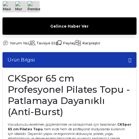
Gelince Haber Ver
Yorum Yaz
Tavsiye Et
Paylaş
Karşılaştır
Ürün Bilgisi
CKSpor 65 cm
Profesyonel Pilates Topu -
Patlamaya Dayanıklı
(Anti-Burst)
Vücudunuzu esnetmek, güçlendirmek ve sıkılaştırmak için tasarlanan
CKSpor
65 cm Pilates Topu
, hem evde hem de profesyonel stüdyolarda kullanım
için idealdir. Dayanıklı yapısı ve ergonomik dokusuyla; pilates, yoga,
rehabilitasyon ve denge egzersizlerinizde en güvenilir partneriniz olacak.