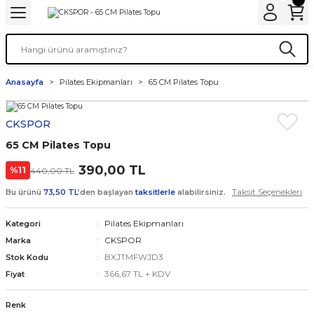
Anasayfa
Pilates Ekipmanları
65 CM Pilates Topu
CKSPOR
65 CM Pilates Topu
390,00 TL
%11
440,00 TL
Taksit Seçenekleri
Bu ürünü
73,50 TL
’den başlayan
taksitlerle
alabilirsiniz.
Pilates Ekipmanları
Kategori
CKSPOR
Marka
BXJTMFWJD3
Stok Kodu
366,67 TL + KDV
Fiyat
Renk