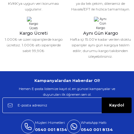
Bu ürüne benzer farklı alternatifler olmalı.
KVKK’ya uygun veri koruması
ya da tek çekim, dilerseniz de
uygulanır.
Havale/EFT ile hızlıca tamamlayın.
Kargo Ücreti
Aynı Gün Kargo
1.000₺ ve üzeri siparişlerde kargo
Hafta içi 15.00’e kadar verilen stoklu
Gönder
ücretsiz. 1.000₺ altı siparişlerde
siparişler aynı gün kargoya teslim
sabit 99,90₺
edilir; durumu kargo takibinden
izleyebilirsiniz.
Kampanyalardan Haberdar Ol!
Hemen E-posta listemize kayıt ol, en güncel kampanyalar ve
duyuruları ilk öğrenen sen ol.
Kaydol
Müşteri Hizmetleri
WhatsApp Hattı
0540 001 8134
0540 001 8134