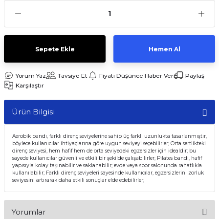
Sepete Ekle
Hemen Al
Yorum Yaz
Tavsiye Et
Fiyatı Düşünce Haber Ver
Paylaş
Karşılaştır
Ürün Bilgisi
Aerobik bandı, farklı direnç seviyelerine sahip üç farklı uzunlukta tasarlanmıştır,
böylece kullanıcılar ihtiyaçlarına göre uygun seviyeyi seçebilirler; Orta sertlikteki
direnç seviyesi, hem hafif hem de orta seviyedeki egzersizler için idealdir; bu
sayede kullanıcılar güvenli ve etkili bir şekilde çalışabilirler; Pilates bandı, hafif
yapısıyla kolay taşınabilir ve saklanabilir; evde veya spor salonunda rahatlıkla
kullanılabilir; Farklı direnç seviyeleri sayesinde kullanıcılar, egzersizlerini zorluk
seviyesini artırarak daha etkili sonuçlar elde edebilirler;
Yorumlar