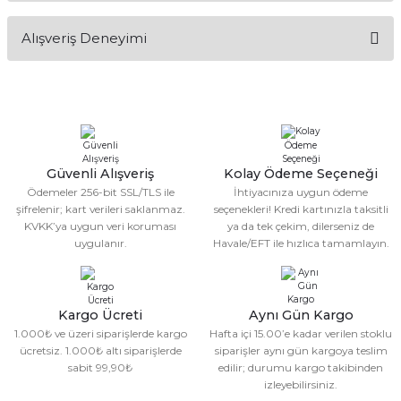
Bu ürünün fiyat bilgisi, resim, ürün açıklamalarında ve diğer
Alışveriş Deneyimi
konularda yetersiz gördüğünüz noktaları öneri formunu
kullanarak tarafımıza iletebilirsiniz.
Görüş ve önerileriniz için teşekkür ederiz.
Sitemize ilk yorumu siz yapın!
Ürün resmi kalitesiz, bozuk veya görüntülenemiyor.
Ürün açıklamasında eksik bilgiler bulunuyor.
Deneyimini Paylaş
Ürün bilgilerinde hatalar bulunuyor.
Güvenli Alışveriş
Kolay Ödeme Seçeneği
Ödemeler 256-bit SSL/TLS ile
İhtiyacınıza uygun ödeme
Ürün fiyatı diğer sitelerden daha pahalı.
şifrelenir; kart verileri saklanmaz.
seçenekleri! Kredi kartınızla taksitli
Bu ürüne benzer farklı alternatifler olmalı.
KVKK’ya uygun veri koruması
ya da tek çekim, dilerseniz de
uygulanır.
Havale/EFT ile hızlıca tamamlayın.
Kargo Ücreti
Aynı Gün Kargo
1.000₺ ve üzeri siparişlerde kargo
Hafta içi 15.00’e kadar verilen stoklu
Gönder
ücretsiz. 1.000₺ altı siparişlerde
siparişler aynı gün kargoya teslim
sabit 99,90₺
edilir; durumu kargo takibinden
izleyebilirsiniz.