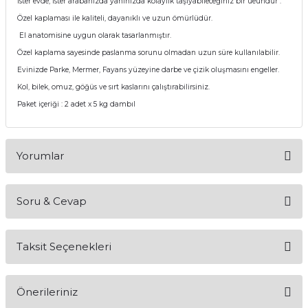
İster evde, ister arabanızda yanınızda kolaylık taşıyabileceğiniz bir üeündür .
Özel kaplaması ile kaliteli, dayanıklı ve uzun ömürlüdür.
El anatomisine uygun olarak tasarlanmıştır.
Özel kaplama sayesinde paslanma sorunu olmadan uzun süre kullanılabilir.
Evinizde Parke, Mermer, Fayans yüzeyine darbe ve çizik oluşmasını engeller.
Kol, bilek, omuz, göğüs ve sırt kaslarını çalıştırabilirsiniz.
Paket içeriği : 2 adet x 5 kg dambıl
Yorumlar
Soru & Cevap
Bu ürüne ilk yorumu siz yapın!
Taksit Seçenekleri
Yorum Yaz
Ürün hakkında henüz soru sorulmamış.
Önerileriniz
Soru Sor