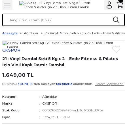
Anasayfa
Ağırlıklar
2’li Vinyl Dambıl Seti 5 Kg x 2 – Evde Fitness & Pilates
CKSPOR
2’li Vinyl Dambıl Seti 5 Kg x 2 – Evde Fitness & Pilates
İçin Vinil Kaplı Demir Dambıl
1.649,00 TL
Taksit Seçenekleri
Bu ürünü
310,78 TL
’den başlayan
taksitlerle
alabilirsiniz.
Ağırlıklar
Kategori
CKSPOR
Marka
60f37632239e4934adc6d6f83fcd575e
Stok Kodu
1.374,17 TL + KDV
Fiyat