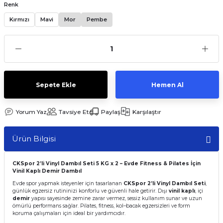
Renk
Kırmızı
Mavi
Mor
Pembe
Sepete Ekle
Hemen Al
Yorum Yaz
Tavsiye Et
Paylaş
Karşılaştır
Ürün Bilgisi
CKSpor 2’li Vinyl Dambıl Seti 5 KG x 2 – Evde Fitness & Pilates İçin
Vinil Kaplı Demir Dambıl
Evde spor yapmak isteyenler için tasarlanan
CKSpor 2’li Vinyl Dambıl Seti
,
günlük egzersiz rutininizi konforlu ve güvenli hale getirir. Dışı
vinil kaplı
, içi
demir
yapısı sayesinde zemine zarar vermez, sessiz kullanım sunar ve uzun
ömürlü performans sağlar. Pilates, fitness, kol–bacak egzersizleri ve form
koruma çalışmaları için ideal bir yardımcıdır.