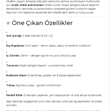
Modern yaşam temposunda spor salonuna zaman ayıramayan kullanıcılar
için
evde etkili antrenman
imkânı sunar. Köşeli (altıgen) başlık tasarımı,
dambılların zeminde yuvarlanmasını önleyerek güvenli kullanım sağlar.
Kaymaz vinil kaplama sayesinde terli ellerde dahi daha iyi tutuş sunar.
⭐ Öne Çıkan Özellikler
Set İçeriği:
2 Adet Dambıl (5 KG x 2)
Dış Kaplama:
Vinil kaplı – zemin dostu, sessiz ve konforlu kullanım
İç Gövde:
Demir – dengeli ağırlık ve uzun ömürlü yapı
Tasarım:
Köşeli (altıgen) başlık – yuvarlanmayı önler
Kullanım Alanı:
Evde fitness, pilates, kol & bacak egzersizleri
Tutuş:
Kaymaz yüzey – güvenli antrenman
Hedef Kitle:
Evde spor yapanlar, yeni başlayanlar ve orta seviye kullanıcılar
Spor dalında vazgeçlmez ürün olan dambıl, artık çok kg seçenekleri ile sizlere
sunuldu.