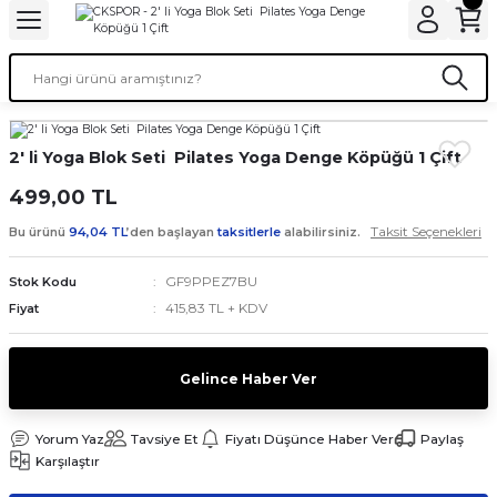
2' li Yoga Blok Seti Pilates Yoga Denge Köpüğü 1 Çift
499,00 TL
Taksit Seçenekleri
Bu ürünü
94,04 TL
’den başlayan
taksitlerle
alabilirsiniz.
GF9PPEZ7BU
Stok Kodu
415,83 TL + KDV
Fiyat
Gelince Haber Ver
Yorum Yaz
Tavsiye Et
Fiyatı Düşünce Haber Ver
Paylaş
Karşılaştır