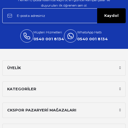
duyuruları ilk öğrenen sen ol.
Kaydol
Müşteri Hizmetleri
WhatsApp Hattı
0540 001 8134
0540 001 8134
ÜYELİK
KATEGORİLER
CKSPOR PAZARYERİ MAĞAZALARI