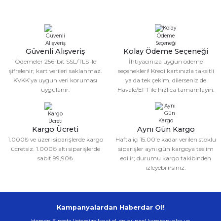
Sitemize ilk yorumu siz yapın!
Ürün resmi kalitesiz, bozuk veya görüntülenemiyor.
Ürün açıklamasında eksik bilgiler bulunuyor.
Deneyimini Paylaş
Ürün bilgilerinde hatalar bulunuyor.
Güvenli Alışveriş
Kolay Ödeme Seçeneği
Ödemeler 256-bit SSL/TLS ile
İhtiyacınıza uygun ödeme
Ürün fiyatı diğer sitelerden daha pahalı.
şifrelenir; kart verileri saklanmaz.
seçenekleri! Kredi kartınızla taksitli
Bu ürüne benzer farklı alternatifler olmalı.
KVKK’ya uygun veri koruması
ya da tek çekim, dilerseniz de
uygulanır.
Havale/EFT ile hızlıca tamamlayın.
Kargo Ücreti
Aynı Gün Kargo
1.000₺ ve üzeri siparişlerde kargo
Hafta içi 15.00’e kadar verilen stoklu
Gönder
ücretsiz. 1.000₺ altı siparişlerde
siparişler aynı gün kargoya teslim
sabit 99,90₺
edilir; durumu kargo takibinden
izleyebilirsiniz.
Kampanyalardan Haberdar Ol!
Hemen E-posta listemize kayıt ol, en güncel kampanyalar ve