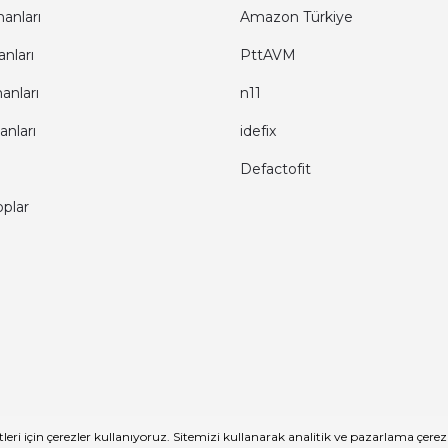
anları
Amazon Türkiye
nları
PttAVM
anları
n11
anları
idefix
Defactofit
oplar
eri için çerezler kullanıyoruz. Sitemizi kullanarak analitik ve pazarlama çere