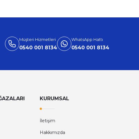
Müşteri Hizmetleri
WhatsApp Hattı
0540 001 8134
0540 001 8134
ĞAZALARI
KURUMSAL
İletişim
Hakkımızda