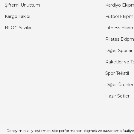
Şifremi Unuttum
Kardiyo Ekipm
Kargo Takibi
Futbol Ekipma
BLOG Yazıları
Fitness Ekipm
Pilates Ekipm
Diğer Sporlar
Raketler ve T
Spor Tekstil
Diğer Ürünler
Hazır Setler
© CKSPOR - Tüm Hakları Saklıdır.
Deneyiminizi iyileştirmek, site performansını ölçmek ve pazarlama faaliyetl
Müşteri Hizmetleri