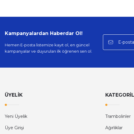
Kampanyalardan Haberdar Ol!
Hemen E-posta listemize kayıt ol, en güncel
kampanyalar ve duyuruları ilk öğrenen sen ol.
ÜYELİK
KATEGORİ
Yeni Üyelik
Trambolinler
Üye Girişi
Ağırlıklar