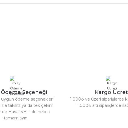
nularda yetersiz gördüğünüz noktaları öneri formunu kullanarak tarafımız
Ürün hakkında henüz soru sorulmamış.
Bu ürüne ilk yorumu siz yapın!
Sitemize ilk yorumu siz yapın!
Deneyimini Paylaş
Yorum Yaz
Soru Sor
y Ödeme Seçeneği
Kargo Ücret
za uygun ödeme seçenekleri!
1.000₺ ve üzeri siparişlerde k
ızla taksitli ya da tek çekim,
1.000₺ altı siparişlerde s
z de Havale/EFT ile hızlıca
tamamlayın.
Gönder