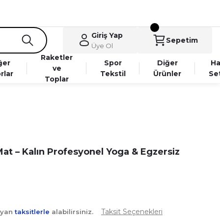
Giriş Yap
Sepetim
Üye Ol
Raketler
ğer
Spor
Diğer
Ha
ve
rlar
Tekstil
Ürünler
Se
Toplar
at – Kalın Profesyonel Yoga & Egzersiz
Taksit Seçenekleri
ayan
taksitlerle
alabilirsiniz.