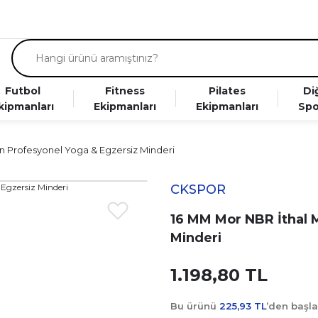
Futbol
Fitness
Pilates
Di
kipmanları
Ekipmanları
Ekipmanları
Spo
ın Profesyonel Yoga & Egzersiz Minderi
CKSPOR
16 MM Mor NBR İthal M
Minderi
1.198,80 TL
Bu ürünü
225,93 TL
’den başl