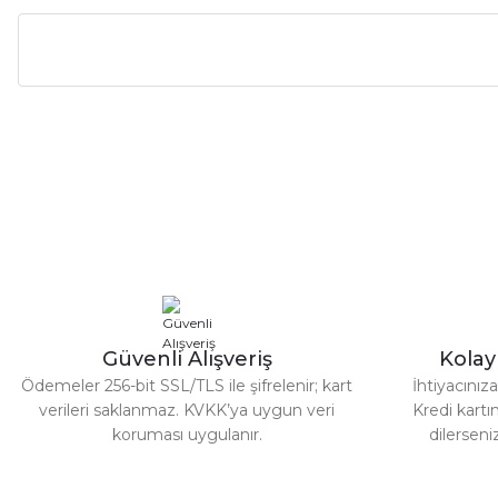
Bu ürünün fiyat bilgisi, resim, ürün açıklamalarında ve diğer ko
Görüş ve önerileriniz için teşekkür ederiz.
Ürün resmi kalitesiz, bozuk veya görüntülenemiyor.
Ürün açıklamasında eksik bilgiler bulunuyor.
Ürün bilgilerinde hatalar bulunuyor.
Ürün fiyatı diğer sitelerden daha pahalı.
Bu ürüne benzer farklı alternatifler olmalı.
Güvenli Alışveriş
Kola
Ödemeler 256-bit SSL/TLS ile şifrelenir; kart
İhtiyacını
verileri saklanmaz. KVKK’ya uygun veri
Kredi kartın
koruması uygulanır.
dilerseni