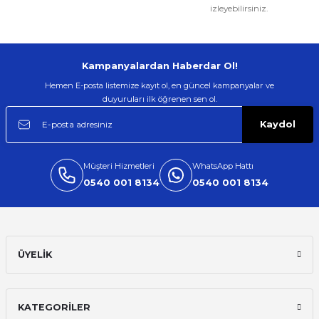
izleyebilirsiniz.
Kampanyalardan Haberdar Ol!
Hemen E-posta listemize kayıt ol, en güncel kampanyalar ve
duyuruları ilk öğrenen sen ol.
Kaydol
Müşteri Hizmetleri
WhatsApp Hattı
0540 001 8134
0540 001 8134
ÜYELİK
KATEGORİLER