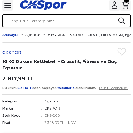
Anasayfa
Ağırlıklar
16 KG Döküm Kettlebell – Crossfit, Fitness ve Güç Egzer
CKSPOR
16 KG Döküm Kettlebell – Crossfit, Fitness ve Güç
Egzersizi
2.817,99 TL
Taksit Seçenekleri
Bu ürünü
531,10 TL
’den başlayan
taksitlerle
alabilirsiniz.
Ağırlıklar
Kategori
CKSPOR
Marka
CKS-208
Stok Kodu
2.348,33 TL + KDV
Fiyat