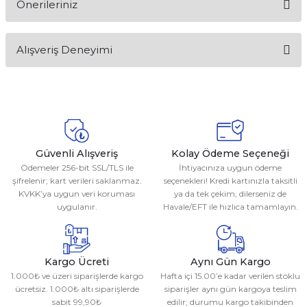
Önerileriniz
Soru Sor
Bu ürünün fiyat bilgisi, resim, ürün açıklamalarında ve diğer
Alışveriş Deneyimi
konularda yetersiz gördüğünüz noktaları öneri formunu
kullanarak tarafımıza iletebilirsiniz.
Görüş ve önerileriniz için teşekkür ederiz.
Sitemize ilk yorumu siz yapın!
Ürün resmi kalitesiz, bozuk veya görüntülenemiyor.
Ürün açıklamasında eksik bilgiler bulunuyor.
Deneyimini Paylaş
Ürün bilgilerinde hatalar bulunuyor.
Güvenli Alışveriş
Kolay Ödeme Seçeneği
Ödemeler 256-bit SSL/TLS ile
İhtiyacınıza uygun ödeme
Ürün fiyatı diğer sitelerden daha pahalı.
şifrelenir; kart verileri saklanmaz.
seçenekleri! Kredi kartınızla taksitli
Bu ürüne benzer farklı alternatifler olmalı.
KVKK’ya uygun veri koruması
ya da tek çekim, dilerseniz de
uygulanır.
Havale/EFT ile hızlıca tamamlayın.
Kargo Ücreti
Aynı Gün Kargo
1.000₺ ve üzeri siparişlerde kargo
Hafta içi 15.00’e kadar verilen stoklu
Gönder
ücretsiz. 1.000₺ altı siparişlerde
siparişler aynı gün kargoya teslim
sabit 99,90₺
edilir; durumu kargo takibinden