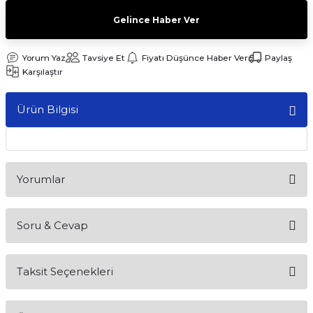
Gelince Haber Ver
Yorum Yaz
Tavsiye Et
Fiyatı Düşünce Haber Ver
Paylaş
Karşılaştır
Ürün Bilgisi
Yorumlar
Soru & Cevap
Bu ürüne ilk yorumu siz yapın!
Taksit Seçenekleri
Yorum Yaz
Ürün hakkında henüz soru sorulmamış.