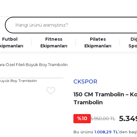
Futbol
Fitness
Pilates
Di
kipmanları
Ekipmanları
Ekipmanları
Spo
ra Özel Fileli Büyük Boy Trambolin
CKSPOR
150 CM Trambolin – Ko
Trambolin
5.34
%10
5.950,00 TL
Bu ürünü
1.008,29 TL
’den ba