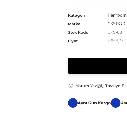
Trambolin
Kategori
CKSPOR
Marka
CKS-68
Stok Kodu
4.958,33 
Fiyat
Yorum Yaz
Tavsiye Et
Aynı Gün Kargo
Ka