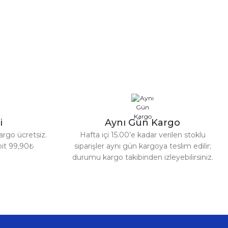
ambolin
 TL
i
Aynı Gün Kargo
argo ücretsiz.
Hafta içi 15.00’e kadar verilen stoklu
%10
CKSPOR
abit 99,90₺
siparişler aynı gün kargoya teslim edilir;
durumu kargo takibinden izleyebilirsiniz.
102 CM Katlanabilir Hazır Kurulum Trambolin Mavi
1.850,00 TL
2.050,00 TL