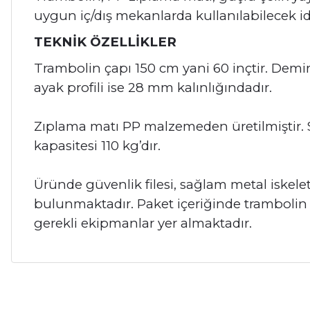
uygun iç/dış mekanlarda kullanılabilecek id
TEKNİK ÖZELLİKLER
Trambolin çapı 150 cm yani 60 inçtir. Demir
ayak profili ise 28 mm kalınlığındadır.
Zıplama matı PP malzemeden üretilmiştir. Sü
kapasitesi 110 kg’dır.
Üründe güvenlik filesi, sağlam metal iskel
bulunmaktadır. Paket içeriğinde trambolin a
gerekli ekipmanlar yer almaktadır.
Bu ürünün fiyat bilgisi, resim, ürün açıklamalarında ve diğer ko
Görüş ve önerileriniz için teşekkür ederiz.