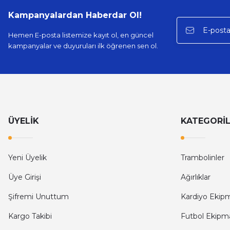
Havuz Trambolini
140 Cm Fileli Bü
Kampanyalardan Haberdar Ol!
Hemen E-posta listemize kayıt ol, en güncel
kampanyalar ve duyuruları ilk öğrenen sen ol.
19.799,99 TL
21.999,99 TL
ÜYELİK
KATEGORİ
Yeni Üyelik
Trambolinler
Üye Girişi
Ağırlıklar
Şifremi Unuttum
Kardiyo Ekipm
Kargo Takibi
Futbol Ekipma