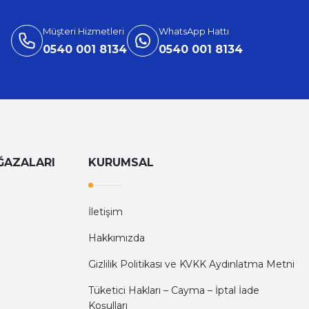
v Trambolini
Müşteri Hizmetleri
WhatsApp Hattı
0540 001 8134
0540 001 8134
ĞAZALARI
KURUMSAL
İletişim
Hakkımızda
Gizlilik Politikası ve KVKK Aydınlatma Metni
Tüketici Hakları – Cayma – İptal İade
Koşulları