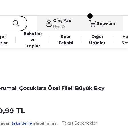
Giriş Yap
Sepetim
Üye Ol
Raketler
ğer
Spor
Diğer
Ha
ve
rlar
Tekstil
Ürünler
Se
Toplar
rumalı Çocuklara Özel Fileli Büyük Boy
9,99 TL
Taksit Seçenekleri
şlayan
taksitlerle
alabilirsiniz.