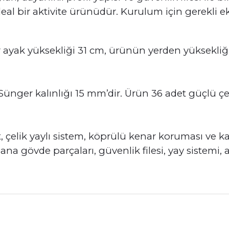
eal bir aktivite ürünüdür. Kurulum için gerekli e
 ayak yüksekliği 31 cm, ürünün yerden yüksekliği 
nger kalınlığı 15 mm’dir. Ürün 36 adet güçlü çeli
et, çelik yaylı sistem, köprülü kenar koruması v
na gövde parçaları, güvenlik filesi, yay sistemi, 
nularda yetersiz gördüğünüz noktaları öneri formunu kullanarak tarafımız