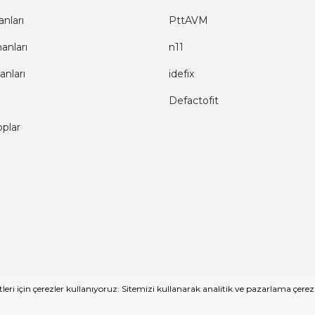
nları
PttAVM
anları
n11
anları
idefix
Defactofit
oplar
lıdır.
eri için çerezler kullanıyoruz. Sitemizi kullanarak analitik ve pazarlama çere
ile
ideasoft
e-