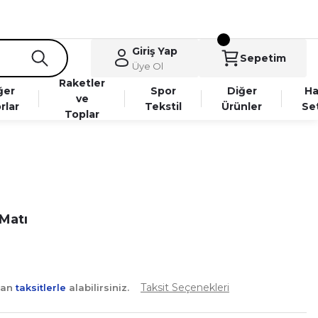
Giriş Yap
Sepetim
Üye Ol
Raketler
ğer
Spor
Diğer
Ha
ve
rlar
Tekstil
Ürünler
Se
Toplar
Matı
Taksit Seçenekleri
yan
taksitlerle
alabilirsiniz.