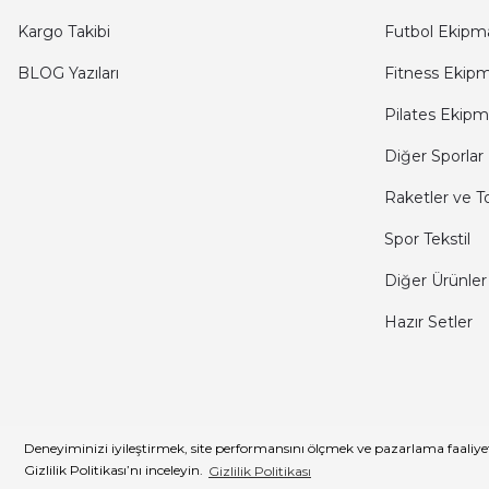
Kargo Takibi
Futbol Ekipma
BLOG Yazıları
Fitness Ekipm
Pilates Ekipm
Diğer Sporlar
Raketler ve T
Spor Tekstil
Diğer Ürünler
Hazır Setler
© CKSPOR - Tüm Hakları Sak
Deneyiminizi iyileştirmek, site performansını ölçmek ve pazarlama faaliyetl
Müşteri Hizmetleri
Gizlilik Politikası’nı inceleyin.
Gizlilik Politikası