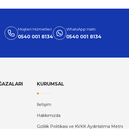
Müşteri Hizmetleri
WhatsApp Hattı
0540 001 8134
0540 001 8134
ĞAZALARI
KURUMSAL
İletişim
Hakkımızda
Gizlilik Politikası ve KVKK Aydınlatma Metni