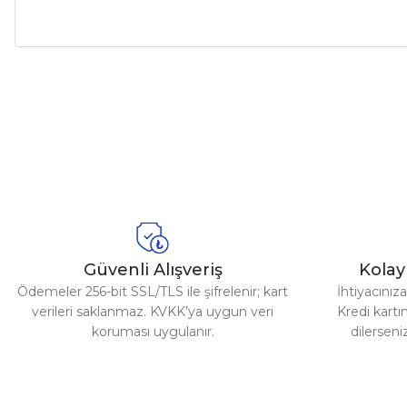
Bu ürünün fiyat bilgisi, resim, ürün açıklamalarında ve diğer ko
Görüş ve önerileriniz için teşekkür ederiz.
Ürün resmi kalitesiz, bozuk veya görüntülenemiyor.
Ürün açıklamasında eksik bilgiler bulunuyor.
Ürün bilgilerinde hatalar bulunuyor.
Ürün fiyatı diğer sitelerden daha pahalı.
Bu ürüne benzer farklı alternatifler olmalı.
Güvenli Alışveriş
Kola
Ödemeler 256-bit SSL/TLS ile şifrelenir; kart
İhtiyacını
verileri saklanmaz. KVKK’ya uygun veri
Kredi kartın
koruması uygulanır.
dilerseni