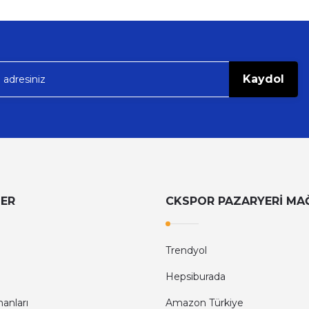
Kaydol
LER
CKSPOR PAZARYERİ MA
Trendyol
Hepsiburada
anları
Amazon Türkiye