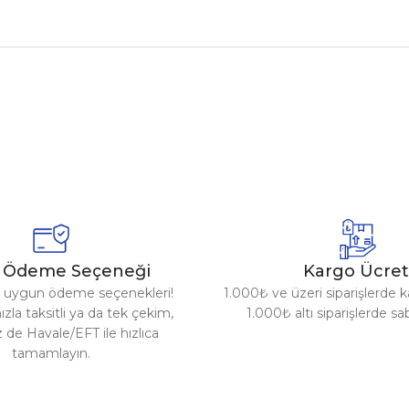
nularda yetersiz gördüğünüz noktaları öneri formunu kullanarak tarafımız
Ürün hakkında henüz soru sorulmamış.
Bu ürüne ilk yorumu siz yapın!
Sitemize ilk yorumu siz yapın!
Deneyimini Paylaş
Yorum Yaz
Soru Sor
y Ödeme Seçeneği
Kargo Ücret
za uygun ödeme seçenekleri!
1.000₺ ve üzeri siparişlerde k
ızla taksitli ya da tek çekim,
1.000₺ altı siparişlerde s
z de Havale/EFT ile hızlıca
tamamlayın.
Gönder