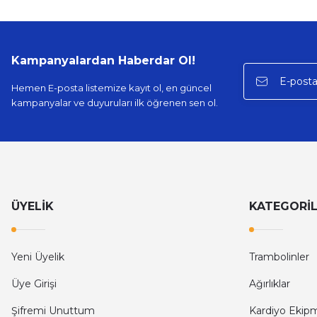
Kampanyalardan Haberdar Ol!
Hemen E-posta listemize kayıt ol, en güncel
kampanyalar ve duyuruları ilk öğrenen sen ol.
ÜYELİK
KATEGORİ
Yeni Üyelik
Trambolinler
Üye Girişi
Ağırlıklar
Şifremi Unuttum
Kardiyo Ekipm